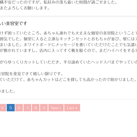
構不安だったのですが、私好みの落ち着いた時間が過ごせました。
またよろしくお願いします。
しい美容室です
けず困っていたところ、赤ちゃん連れでも大丈夫な個室の美容院ということ
囲気でした。個室に入ると立派なキッチンセットとおもちゃが並び、壁には
まいました。ホワイトボードにメッセージを書いていただけたことでも気遣
が敷かれていますし、店内に入ってすぐ靴を脱ぐので、まだハイハイをする1
がらゆっくりカットしていただき、半分諦めていたヘッドスパまでやってい
美容院を発見できて嬉しい限りです。
していただけて、赤ちゃんカットはどこを探しても高かったので助かりました
いました。
5
4
6
7
8
9
Next ›
Last »