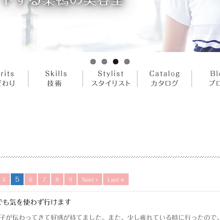
5
4
6
7
8
9
Next ›
Last »
でも気を使わず行けます
子が伝わってきて好感が持てました。また、少し疲れている時に行ったので