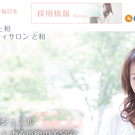
る毎日を
す
と和
ィサロン と和
和
カジュアル
ートする巣鴨の美容室