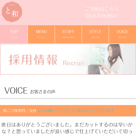
ご予約はこちら
03-6759-8621
TOP
MENU
STAFF
STYLE
VOICE
トップ
メニュー
スタイリスト
スタイル
クチコミ
VOICE
お客さまの声
肩こり様40代／女性
いつも聞いてくださってありがとうございます
昨日はありがとうございました。まだカットするのは早いか
な？と思っていましたが良い感じで仕上げていただいて切っ