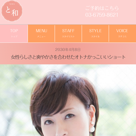
ご予約はこちら
03-6759-8621
TOP
MENU
STAFF
STYLE
VOICE
トップ
メニュー
スタイリスト
スタイル
クチコミ
2030年4月8日
女性らしさと爽やかさを合わせたオトナかっこいいショート