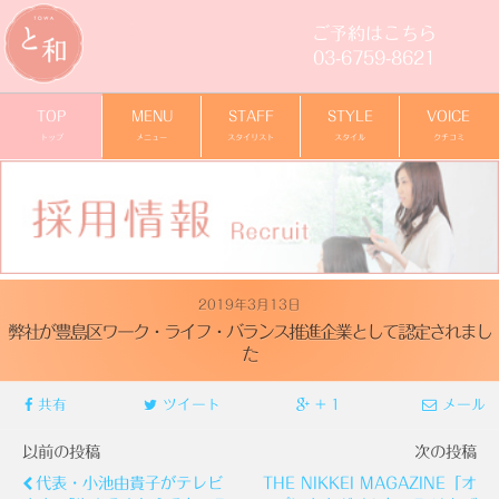
ご予約はこちら
03-6759-8621
TOP
MENU
STAFF
STYLE
VOICE
トップ
メニュー
スタイリスト
スタイル
クチコミ
2019年3月13日
弊社が豊島区ワーク・ライフ・バランス推進企業として認定されまし
た
共有
ツイート
+ 1
メール
以前の投稿
次の投稿
代表・小池由貴子がテレビ
THE NIKKEI MAGAZINE「オ